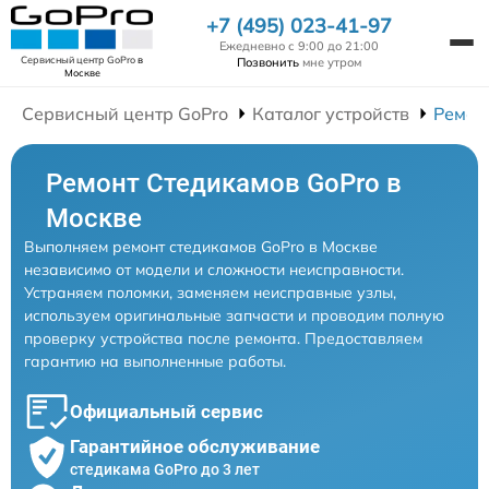
+7 (495) 023-41-97
Ежедневно с 9:00 до 21:00
Сервисный центр GoPro
в
Позвонить
мне утром
Москве
Сервисный центр GoPro
Каталог устройств
Ремон
Ремонт Стедикамов GoPro в
Москве
Выполняем ремонт стедикамов GoPro в Москве
независимо от модели и сложности неисправности.
Устраняем поломки, заменяем неисправные узлы,
используем оригинальные запчасти и проводим полную
проверку устройства после ремонта. Предоставляем
гарантию на выполненные работы.
Официальный сервис
Гарантийное обслуживание
стедикама GoPro до 3 лет