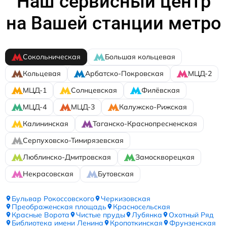
Наш сервисный центр
на Вашей станции метро
Сокольническая
Большая кольцевая
Кольцевая
Арбатско-Покровская
МЦД-2
МЦД-1
Солнцевская
Филёвская
МЦД-4
МЦД-3
Калужско-Рижская
Калининская
Таганско-Краснопресненская
Серпуховско-Тимирязевская
Люблинско-Дмитровская
Замоскворецкая
Некрасовская
Бутовская
Бульвар Рокоссовского
Черкизовская
Преображенская площадь
Красносельская
Красные Ворота
Чистые пруды
Лубянка
Охотный Ряд
Библиотека имени Ленина
Кропоткинская
Фрунзенская