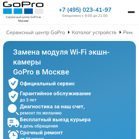
+7 (495) 023-41-97
Ежедневно с 9:00 до 21:00
Сервисный центр GoPro
в
Москве
Сервисный центр GoPro
Каталог устройств
Ремон
Замена модуля Wi-Fi экшн-
камеры
GoPro в Москве
Официальный сервис
Гарантийное обслуживание
до 3 лет
Диагностика за наш счет,
ремонт по желанию
Бесплатный выезд курьера
в день обращения
Срочный ремонт
от 35 минут