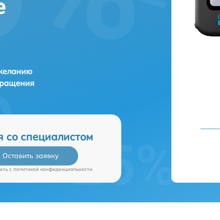
е
 желанию
бращения
я со специалистом
Оставить заявку
есь c
политикой конфиденциальности