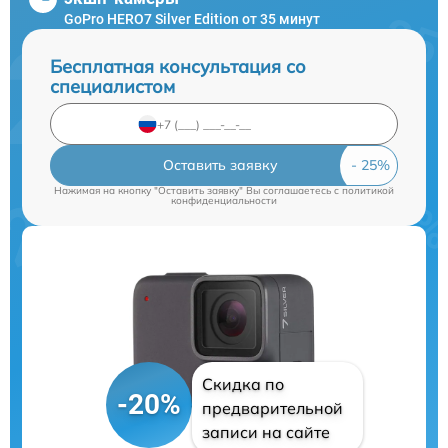
GoPro HERO7 Silver Edition от 35 минут
Бесплатная консультация со
специалистом
Оставить заявку
Нажимая на кнопку "Оставить заявку" Вы соглашаетесь c
политикой
конфиденциальности
Скидка по
-20%
предварительной
записи на сайте