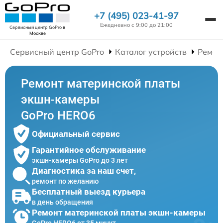
+7 (495) 023-41-97
Ежедневно с 9:00 до 21:00
Сервисный центр GoPro
в
Москве
Сервисный центр GoPro
Каталог устройств
Ремон
Ремонт материнской платы
экшн-камеры
GoPro HERO6
Официальный сервис
Гарантийное обслуживание
экшн-камеры GoPro до 3 лет
Диагностика за наш счет,
ремонт по желанию
Бесплатный выезд курьера
в день обращения
Ремонт материнской платы экшн-камеры
GoPro HERO6 от 35 минут