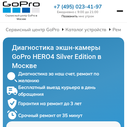
+7 (495) 023-41-97
Ежедневно с 9:00 до 21:00
Сервисный центр GoPro
в
Позвонить
мне утром
Москве
Сервисный центр GoPro
Каталог устройств
Ремон
Диагностика экшн-камеры
GoPro HERO4 Silver Edition в
Москве
Диагностика за наш счет, ремонт по
желанию
Бесплатный выезд курьера в день
обращения
Гарантия на ремонт до 3 лет
Срочный ремонт от 35 минут