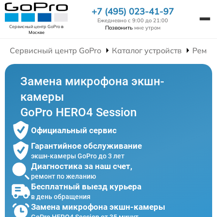
+7 (495) 023-41-97
Ежедневно с 9:00 до 21:00
Сервисный центр GoPro
в
Позвонить
мне утром
Москве
Сервисный центр GoPro
Каталог устройств
Ремон
Замена микрофона экшн-
камеры
GoPro HERO4 Session
Официальный сервис
Гарантийное обслуживание
экшн-камеры GoPro до 3 лет
Диагностика за наш счет,
ремонт по желанию
Бесплатный выезд курьера
в день обращения
Замена микрофона экшн-камеры
GoPro HERO4 Session от 35 минут