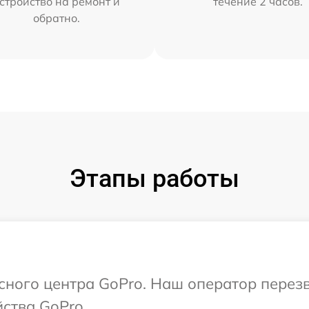
стройство на ремонт и
течение 2 часов.
обратно.
Этапы работы
исного центра GoPro. Наш оператор перез
ства GoPro.