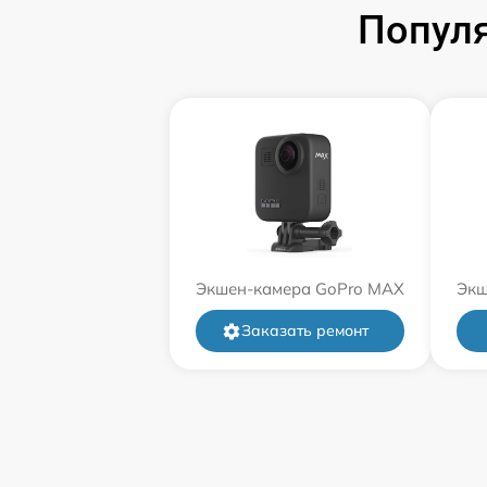
Попул
Экшен-камера GoPro MAX
Экш
Заказать ремонт