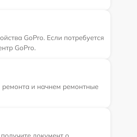
ойства GoPro. Если потребуется
ентр GoPro.
я ремонта и начнем ремонтные
 получите документ о