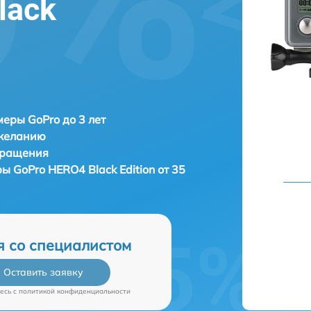
lack
еры GoPro до 3 лет
 желанию
бращения
еры
GoPro HERO4 Black Edition от 35
я со специалистом
Оставить заявку
есь c
политикой конфиденциальности