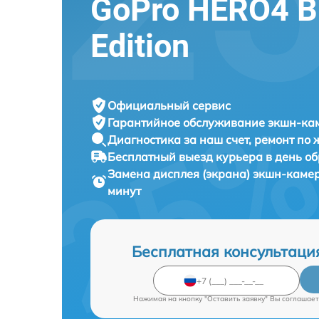
GoPro HERO4 B
Edition
Официальный сервис
Гарантийное обслуживание
экшн-кам
Диагностика за наш счет,
ремонт по
Бесплатный выезд курьера
в день о
Замена дисплея (экрана) экшн-кам
минут
Бесплатная консультаци
Нажимая на кнопку "Оставить заявку" Вы соглашает