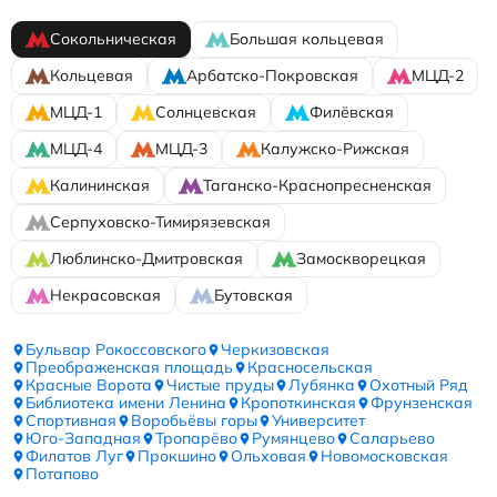
Сокольническая
Большая кольцевая
Кольцевая
Арбатско-Покровская
МЦД-2
МЦД-1
Солнцевская
Филёвская
МЦД-4
МЦД-3
Калужско-Рижская
Калининская
Таганско-Краснопресненская
Серпуховско-Тимирязевская
Люблинско-Дмитровская
Замоскворецкая
Некрасовская
Бутовская
Бульвар Рокоссовского
Черкизовская
Преображенская площадь
Красносельская
Красные Ворота
Чистые пруды
Лубянка
Охотный Ряд
Библиотека имени Ленина
Кропоткинская
Фрунзенская
Спортивная
Воробьёвы горы
Университет
Юго-Западная
Тропарёво
Румянцево
Саларьево
Филатов Луг
Прокшино
Ольховая
Новомосковская
Потапово